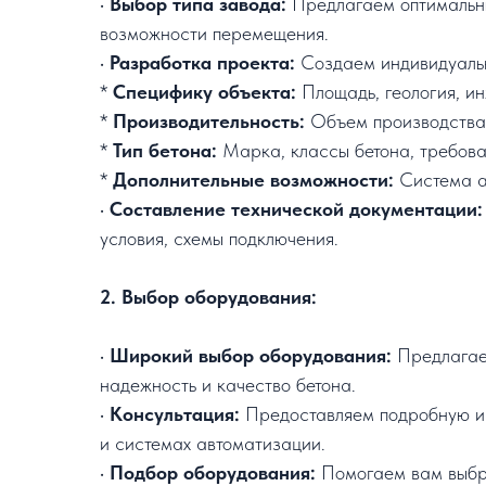
•
Выбор типа завода:
Предлагаем оптимальный
возможности перемещения.
•
Разработка проекта:
Создаем индивидуальн
*
Специфику объекта:
Площадь, геология, ин
*
Производительность:
Объем производства 
*
Тип бетона:
Марка, классы бетона, требова
*
Дополнительные возможности:
Система ав
•
Составление технической документации:
условия, схемы подключения.
2. Выбор оборудования:
•
Широкий выбор оборудования:
Предлагаем
надежность и качество бетона.
•
Консультация:
Предоставляем подробную ин
и системах автоматизации.
•
Подбор оборудования:
Помогаем вам выбра