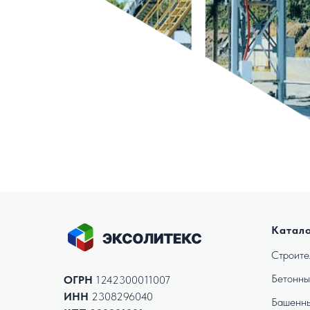
Катал
Строите
Бетонны
ОГРН
1242300011007
ИНН
2308296040
Башенны