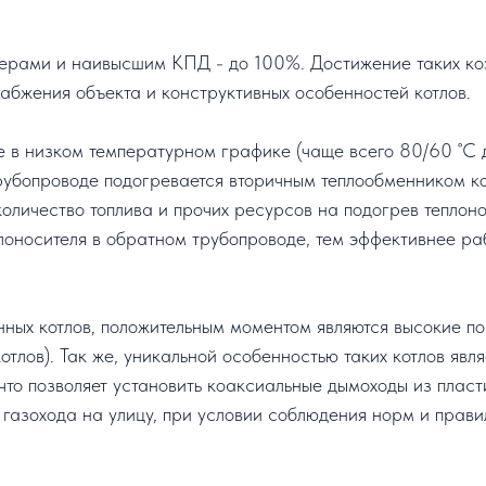
мерами и наивысшим КПД - до 100%. Достижение таких ко
абжения объекта и конструктивных особенностей котлов.
 в низком температурном графике (чаще всего 80/60 ˚С д
трубопроводе подогревается вторичным теплообменником кот
количество топлива и прочих ресурсов на подогрев теплон
оносителя в обратном трубопроводе, тем эффективнее раб
ых котлов, положительным моментом являются высокие по
тлов). Так же, уникальной особенностью таких котлов явл
то позволяет установить коаксиальные дымоходы из пласт
 газохода на улицу, при условии соблюдения норм и правил