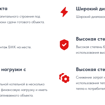
кта
Широкий ди
апитального строения под
Широкий диапазон
оки сдачи готового объекта.
Высокая сте
Высокая степень б
онтаж БМК на месте.
использования вы
 нагрузки с
Высокая ст
Cнижение затрат 
использования теп
льной котельной в несколько
тепла к потребите
ю финансовую нагрузку и иметь
апливаемого объекта.