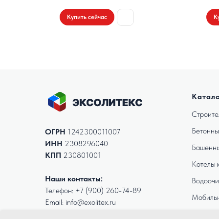
Купить сейчас
К
Катал
Строите
Бетонны
ОГРН
1242300011007
ИНН
2308296040
Башенны
КПП
230801001
Котельн
Наши контакты:
Водоочи
Телефон:
+7 (900) 260-74-89
Мобиль
Email: info@exolitex.ru