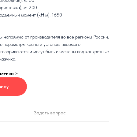
свободная), м: 60
пристежка), м: 200
одъемный момент (кН.м): 1650
 напрямую от производителя во все регионы России.
е параметры крана и устанавливаемого
говариваются и могут быть изменены под конкретные
казчика.
истики >
зину
Задать вопрос