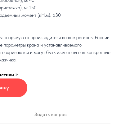
свободная), м: 40
пристежка), м: 150
одъемный момент (кН.м): 630
 напрямую от производителя во все регионы России.
е параметры крана и устанавливаемого
говариваются и могут быть изменены под конкретные
казчика.
истики >
зину
Задать вопрос