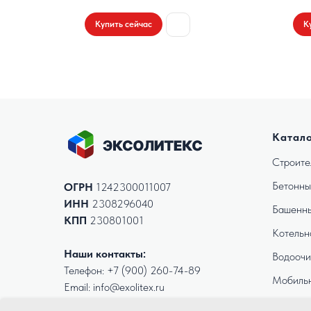
Купить сейчас
К
Катал
Строите
Бетонны
ОГРН
1242300011007
ИНН
2308296040
Башенны
КПП
230801001
Котельн
Наши контакты:
Водоочи
Телефон:
+7 (900) 260-74-89
Мобиль
Email: info@exolitex.ru