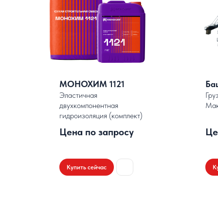
МОНОХИМ 1121
Ба
Эластичная
Гру
двухкомпонентная
Мак
гидроизоляция (комплект)
.
Цена по запросу
Це
Купить сейчас
К