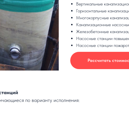
Вертикальные канализацио
Горизонтальные канализац
Многокорпусные канализа
Канализационные насосные
Железобетонные канализа
Насосные станции повышен
Насосные станции пожаро
Рассчитать стоимос
станций
ичающиеся по варианту исполнения: