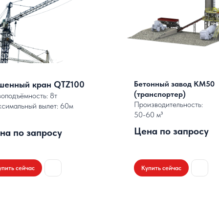
шенный кран QTZ100
Бетонный завод КМ50
(транспортер)
зоподъёмность: 8т
Производительность:
симальный вылет: 60м
50-60 м³
Цена по запросу
на по запросу
упить сейчас
Купить сейчас