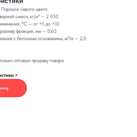
истики
 Порошок серого цвета
ворной смеси, кг/м³ — 2 050
именения, °C — от +5 до +35
размер фракции, мм — 0,63
ления с бетонным основанием, мПа — 2,0
олько оптовую продажу товара
истики >
зину