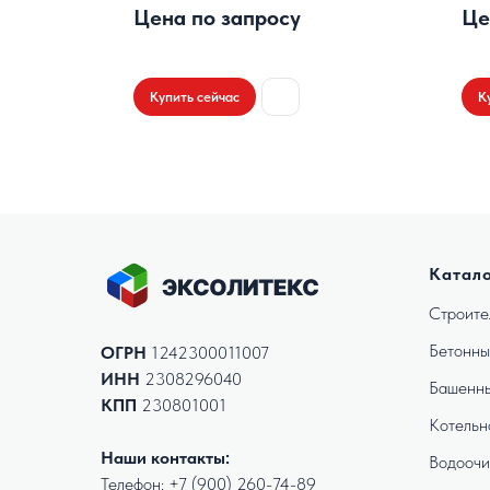
Цена по запросу
Це
Купить сейчас
К
Катал
Строите
Бетонны
ОГРН
1242300011007
ИНН
2308296040
Башенны
КПП
230801001
Котельн
Наши контакты:
Водоочи
Телефон:
+7 (900) 260-74-89